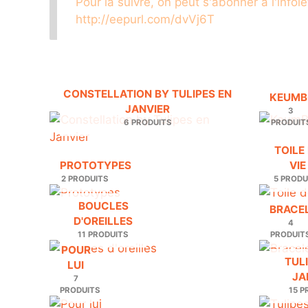
Pour la suivre, on peut s'abonner à l'infole
http://eepurl.com/dvVj6T
CONSTELLATION BY TULIPES EN
KEUM
JANVIER
3
6 PRODUITS
PRODUIT
TOILE
PROTOTYPES
VIE
2 PRODUITS
5 PRODU
BOUCLES
BRACE
D'OREILLES
4
11 PRODUITS
PRODUIT
POUR
TUL
LUI
JA
7
PRODUITS
15 P