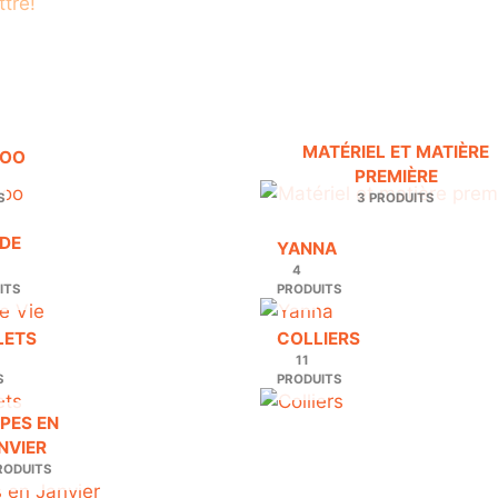
ttre!
MATÉRIEL ET MATIÈRE
BOO
PREMIÈRE
S
3 PRODUITS
 DE
YANNA
4
ITS
PRODUITS
LETS
COLLIERS
11
S
PRODUITS
IPES EN
NVIER
RODUITS